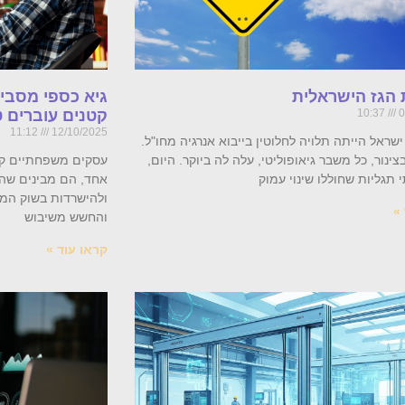
הגז הישראלית
גיא כספי מסבי
0
10:37
קטנים עוברים ט
11:12
12/10/2025
ישראל הייתה תלויה לחלוטין בייבוא אנרגיה מחו"ל.
צינור, כל משבר גיאופוליטי, עלה לה ביוקר. היום,
עסקים משפחתיים קט
 תגליות שחוללו שינוי עמוק
אחד, הם מבינים שה
ולהישרדות בשוק המו
»
והחשש משיבוש
קראו עוד »