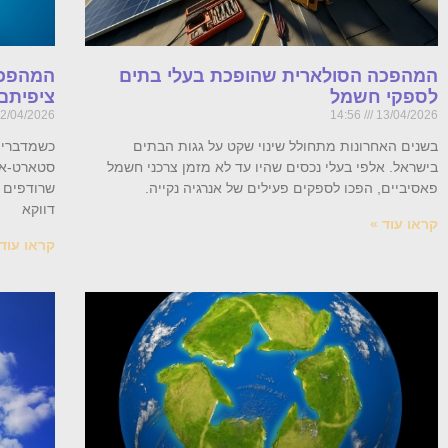
המהפכה הסולארית שהופכת בעלי בתים
המהפכה
לספקי חשמל
ציפיתם
2/04/2026
14:56
13/04/2026
בשנים האחרונות מתחולל שינוי שקט על גגות הבתים
כשמדברים 
בישראל. אלפי בעלי נכסים שהיו עד לא מזמן צרכני חשמל
סטארט-אפי
פאסיביים, הפכו לספקים פעילים של אנרגיה נקייה.
שרודפים 
דווקא
קראו עוד »
קראו עוד 