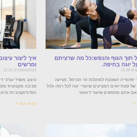
 תוך הגוף והנפש:כל מה שרציתם
איך ליצור עיצוב
 יוגה בחיפה.
ומרשים
21:21
23/04/2024
21:36
0
 יפהפייה השוכנת למרגלות הר הכרמל, מציעה
עיצוב משרד עורכי דין
 של סטודיואים המציעים שיעורי יוגה לכל רמה ולכל
סביבה מקצועית ומסב
ן אם אתם מחפשים שיעור דינאמי
הפרודוקטיביות והיעי
»
קראו עוד »