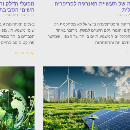
 של תעשיית האנרגיה לפריפריה
מפעלי הדלק וה
ית
השינוי הסביבתי
13:43
19/04/2026
09:46
2
זיקוק והפטרוכימיה בישראל לא מסתכמת רק
בשנים האחרונות עוב
קים וחומרי גלם חיוניים למשק. מדובר באחד
שינוי משמעותי. מפע
כלכליים המשמעותיים ביותר של הצפון, שמייצר
הכבדים ביותר במשק,
זדמנויות והתפתחות
פרויקטים סביבתיים ו
»
קראו עוד »