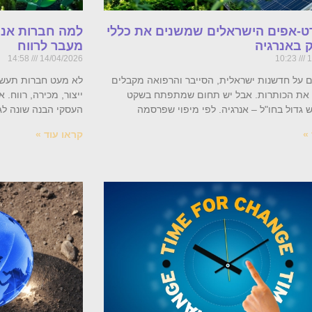
-אפים הישראלים שמשנים את כללי
למה חברות אנרג
באנרגיה
מעבר לרווח
14:58
14/04/2026
10:23
1
 על חדשנות ישראלית, הסייבר והרפואה מקבלים
לא מעט חברות תעשיי
 את הכותרות. אבל יש תחום שמתפתח בשקט
ייצור, מכירה, רווח.
 גדול בחו"ל – אנרגיה. לפי מיפוי שפרסמה
העסקי הבנה שונה לג
»
קראו עוד »