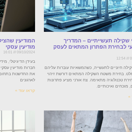
שקילה תעשייתיים – המדריך
המודיעין שהציל
י לבחירת הפתרון המתאים לעסק
מודיעין עסקי
16:01
09/10/2024
12:54
0
בעידן הדיגיטלי, מי
ילה חיוניים לתעשייה, כשהמשאיות עוברות עליהם
חלט. בחירת משטח השקילה המתאים דורשת זיהוי
את החדשנות בתחום, 
ירת טכנולוגיה מתאימה. צח אורני מציע פתרונות
לארגונים
מוכחים ואיכותיים.
קראו עוד »
»