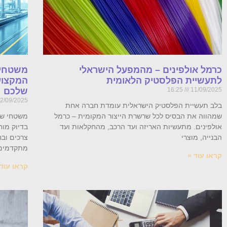
כרמל אולפינים – מהמפעל הישראלי
משטחי 
לתעשיית הפלסטיק הלאומית
המקצוע
11/09/2025
16:25
שלכם
2/09/2025
בלב תעשיית הפלסטיק הישראלית עומדת חברה אחת
שמהווה את הבסיס לכל שרשרת הייצור המקומית – כרמל
משטחי שק
אולפינים. מתעשיות האריזה ועד הרכב, מהחקלאות ועד
בדיוק מו
הבנייה, מוצרי
צרכים ובח
מתקדמים, 
קראו עוד »
קראו עוד 