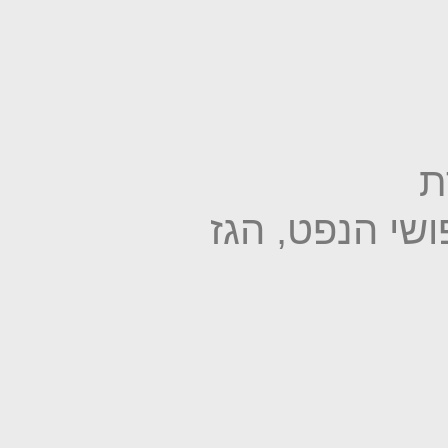
ת
שי הנפט, הגז