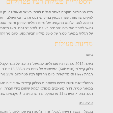
היסטוריית פעילות רציו פטרוליום
רציו פטרוליום הוקמה לאחר תגלית לוויתן כאשר הגאולוג איתן 
להקים שותפות אשר תעסוק בחיפושי נפט וגז ברחבי העולם. האסט
בדומה לאגן הלבנט בתקופה של טרום תגליות לוויתן ותמר. אסטרטג
נחשב לאחד האזורים "החמים בעולם" לחיפושי נפט. מאז משנת 2015 ועד היום נתגלו באגן מעל 10 מיליארד חביות נפט בנות הפקה ביותר מ־20 תגליות
על תגלית במאגר טנג'ר של כ-65 מיליון חביות נפט. כיום מחזיקה רציו פטרוליום זכויות נפט בשלושה אגנים שונים ברחבי העולם.
מדינות פעילות
גיאנה
בשנת 2012 פנתה רציו פטרוליום לממשלת גיאנה על מנת לקבל רישיון לחיפוש, פיתוח והפקה של נפט וגז במדינה. בשנת 2015 קיבלה השותפות, יחד עם חברת
בלוק קייצ'ור (
Kaieteur
) המשתרע על שטח של כ-13,535 קמ"ר. בשנים שלאחר מכן צירפה רציו פטרוליום לבלוק את
חברת
Hess
האמריקאית. כיום מחזיקה רציו פטרוליום 25% מהזכויות בשטח הבלוק.
במהלך שנת 2020 ביצעו השותפים בבלוק קייצ'ור את קידוח טנג'ר-1 (
במאגר טנג'ר. דו"ח משאבים מעודכן לבלוק שהוכן בידי חברת ייעו
נפט. בנוסף, הוערכו 11 פרוספקטים המרוכזים ב-3 מקבצים שונים ובהם פוטנציאל של למעלה מ־2 מיליארד חביות נפט.
פיליפינים