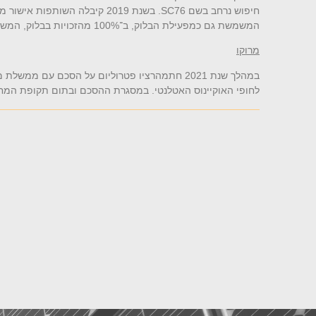
חיפוש נרחב בשם
SC76
. בשנת 2019 קיבלה השותפות אישור מממשלת הפיליפינים להרחבת שטח החיפוש
המשמשת גם כמפעילת הבלוק, ב־100% מהזכויות בבלוק, המשתרע על שטח של כ־6,480 קמ"ר, בעומקי ים הנעים בין 900-1,700 מטרים.
מרוקו
במהלך שנת 2021 חתמהרציו פטרוליום על הסכם עם ממשלת מרוקו על זכות בלעדית ללימוד ומחקר של בלוק בשם
לחופי האוקיינוס האטלנטי. במסגרת ההסכם ובתום תקופת המח