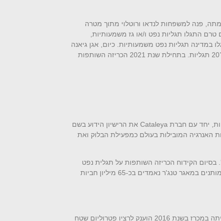
קמתה, פנה למשפחות לנדאו ורוטלוי מתוך מטרה
טרם התגלו תגליות נפט ו/או גז משמעותיות,
ו במדינה תגליות נפט משמעותיות. כיום, אגן גיאנה
בתחילת שנת 2021 הכריזה השותפות
Cataleya
את הרישיון הידוע בשם
ת האנרגיה המובילות בעולם כמפעילת הבלוק ואת
דוח הראשון בבלוק אשר בוצע בעומק ים של כ־2,900 מ'. בסיום הקידוח הכריזה השותפות על תגלית נפט
), המשאבים המותנים במאגר טנג'ר נאמדים בכ-65 מיליון חביות
במהלך העשור ראשון לפעילותה החליטה רציו פטרוליום להתמודד במכרז של ממשלת הפיליפינים לשטחי חיפוש ממזרח לאי פלאוון. לאחר זכייתה במכרז בשנת 2016 הוענק לרציו פטרוליום שטח