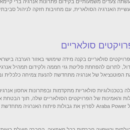
תה צעדים משמעותיים בקידום פתרונות אנרגיה ברי קיימא,
יית האנרגיה הסולארית, עם מחויבות חזקה לניהול סביבתי,
הבולטות של Arava Power היא פיתוח פרויקטים סולאריים בקנה מידה שימושי באזו
ל, לתרום להפחתת פליטת גזי חממה ולקידום תמהיל אנרגיה 
ת הפוטנציאל של אנרגיה מתחדשת להנעת צמיחה כלכלית ובי
ת ניכרת בשימוש שלה בטכנולוגיות סולאריות מתקדמות ובפתרונות אחסון
לות והאמינות של הפרויקטים הסולאריים שלה, תוך הבטחת אס
התמקדות זו בקידמה טכנולוגית מציגה את המחויבות של Araba Power לפרוץ את 
חזק על מעורבות קהילתית והשפעה חברתית בכל מאמציה. החברה פועלת 