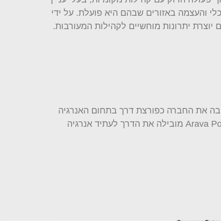
י והעצמה באזורים שבהם היא פועלת. על ידי
לתית, מציבה את החברה כפורצת דרך בתחום האנרגיה
המתחדשת. על ידי הדגשת הכדאיות והפוטנציאל של אנרגיה סולארית והנעת שינוי חיובי בקהילות שהיא משרתת Arava Power מובילה את הדרך לעתיד אנרגיה