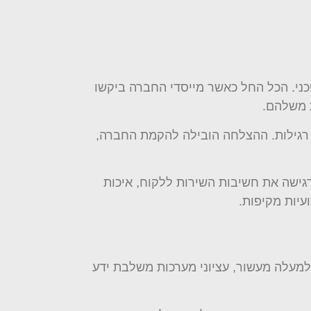
סולארית, נוסדה בשנת 2012 מתוך חזון פשוט אך מהפכני. הכל החל כאשר מייסדי החברה ביקשו
 משלהם.
צור החשמל ב-20%-30% בהשוואה למערכות סטטיות רגילות. ההצלחה הובילה להקמת החברה,
 תחזוקה. החברה מדגישה את חשיבות השירות ללקוח, איכות
עיות מקיפות.
למעלה מעשור, עציוני מערכות משלבת ידע