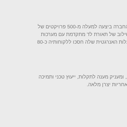
לצד פעילות הטעינה, סקאלה מובילה תחום נוסף – התייעלות אנרגטית בתאורה עבור אתרים תעשייתיים ומסחריים. החברה ביצעה למעלה מ-500 פרויקטים של
שילוב של תאורת לד מתקדמת עם מערכות
בקרה חכמות, החברה מאפשרת ללקוחותיה חיסכון של עד 90% בעלויות התאורה. לפי נתוני החברה, פרויקטי ההתייעלות האנרגטית שלה חסכו ללקוחותיה כ-80
 פעיל 24 שעות ביממה, שבעה ימים בשבוע, ומעניק מענה לתקלות, ייעוץ טכני ותמיכה
חריות יצרן מלאה.