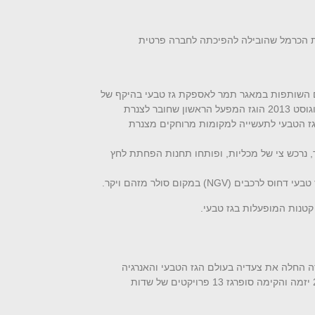
י בהצלחה הצעת רכש למניות גרנית הכרמל שהובילה להפיכתה לחברה פרטית
שנת 2010, בשנת 2013 חתמה החברה על הסכם עם השותפות במאגר תמר לאספקת גז טבעי בהיקף של
530 מיליון ש"ח, ובכך הייתה לחברה המסחרית הראשונה שרכשה גז משותפות תמר. לאחר התחברות מאגר תמר לרשת ההולכה היבשתית באוגוסט 2013 הוגז המפעל הראשון שחובר לצנרת
גז הטבעי לתעשייה למקומות מרוחקים מצנרת
 אלון תבור, נרכש צי של מכליות, ופותחו תחנות הפחתת לחץ
NGV
) במקום סולר מזהם ויקר.
קטנות המופעלות בגז טבעי.
ברה החלה את צעדיה בעולם הגז הטבעי והאנרגיה
הסולארית. מעבר להיותה חברה תפעולית, לוגיסטית ושיווקית הפכה סופרגז לחברה יזמית בתחום האנרגיה והתשתיות. בין השנים 2010–2014 יזמה והקימה סופרגז 13 פרויקטים של שדות