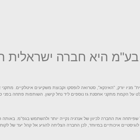
 בע"מ היא חברה ישראלית 
כלכלית הארץ-ישראלית" מניו יורק, "האינקא", סטרואה לופסקו וקבוצת משקיעים איטלקיים.
אג'יפ-סופרגז והוחלט על הקמת מתקני אחסנת גז נוספים ליד נחל קישון. השותפות פתחה
גרנית הכרמל שפיתחה את החברה לכיוון של אנרגיה נקייה יותר ולהשתמש בגפ"מ. בא
לוגיסטיים איכותיים במיוחד, לכן החברה הצליחה להגיע אל קהל יעד של לקוחות