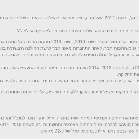
בשנת 2006 רכשה קבוצת עזריאלי את השליטה בחברת גרנית הכרמל, ובשנת 2012 השלימה קבוצת עזריאל
לא צלח בעקבות החבלות בצינור הגז המצרי בסיני ב
ז טבעי ובמקביל החלה סופרגז לחפש דרכים נוספות ומהירות יותר להנגשת ה
C
). בין השנים 2013–2014 הוקמה תחנת הדחיסה באזור התעשייה
שת החלוקה.
יות ספקית חשמל וקיטור בעיקר ללקוחות תעשייה, על ידי הקמת תחנות כוח 
ברה שתפתח את תחום האנרגיות המתחדשות בחברה. אייל חנקין מונה למנכ"ל והח