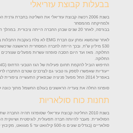
בבעלות קבוצת עזריאלי
ולמחיקתה מהמסחר
בבורסה, לאחר 20 שנים שבהן החברה הייתה ציבורית. במהלך השנים זכתה חברת סופרגז שלוש פעמים במכרזים לאספקת גז לצה"ל.
לאחר שהמשא ומתן עם חברת
EMG
החלוקה. מאז ועד היום הסבה סופרגז עשרות מפעלים שצורכים ג
החלוקה.
החיפוש הוביל להקמת תחום פעילות של הגז הטבעי הדחוס (
NG
ייעודיות שאפשרו לספק גז טבעי גם לצרכנים שטרם התחברו לר
באפריל 2014 החל מפעל פניציה שבפארק התעשייה ציפורית לצרוך גז טבעי דחוס, ואחריו התחברו עוד מפעלים רבים. החברה החלה לספק גז טבעי דחוס לרכבים (
סופרגז החלה את צעדיה הראשונים בעולם החשמל מתוך כוונה לה
תחנות כוח סולאריות
בשנת 2010 החליטה קבוצת עזריאלי שסופרגז תהיה הח
סולאריים (בגדלים שונים מ-500 קילוואט עד 5 מגוואט, מקיבוץ יחיעם שבצפון ועד אילת, בהספק כולל של כ-22 מגוואט.