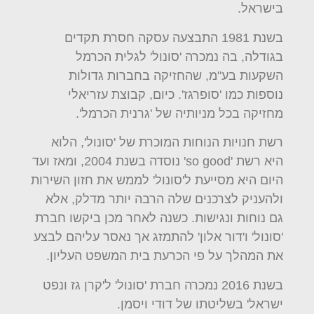
בישראל.
בשנת 1981 התבצעה עסקה חסרת תקדים
בגודלה, בה נמכרה 'סונול' לגלית הכרמל
השקעות בע"מ, שהחזיקה בחברות גדולות
נוספות כמו 'סופרגז'. כיום, קבוצת עזריאלי
מחזיקה בכל מניותיה של 'גרנית הכרמל'.
רשת חנויות הנוחות המוכרת של 'סונול', הלוא
היא רשת 'so good' נוסדה בשנת 2004, ומאז ועד
היום היא מסייעת ל'סונול' לממש את חזון השירות
ולהעניק לצרכנים שלה הרבה יותר מדלק, אלא
גם נוחות ונגישות. כשנה לאחר מכן ביקשו חברת
'סונול' ו'דור אלון' להתמזג אך נאסר עליהם לבצע
את המהלך על פי הכרעת בית המשפט העליון.
בשנת 2016 נמכרה חברת 'סונול' ל'קרן גז ונפט
ישראל' בשליטתו של דודי ויסמן.