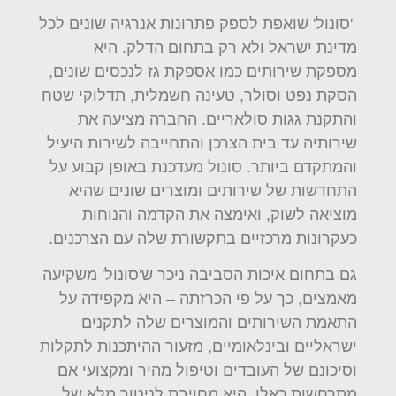
'סונול' שואפת לספק פתרונות אנרגיה שונים לכל
מדינת ישראל ולא רק בתחום הדלק. היא
מספקת שירותים כמו אספקת גז לנכסים שונים,
הסקת נפט וסולר, טעינה חשמלית, תדלוקי שטח
והתקנת גגות סולאריים. החברה מציעה את
שירותיה עד בית הצרכן והתחייבה לשירות היעיל
והמתקדם ביותר. סונול מעדכנת באופן קבוע על
התחדשות של שירותים ומוצרים שונים שהיא
מוציאה לשוק, ואימצה את הקדמה והנוחות
כעקרונות מרכזיים בתקשורת שלה עם הצרכנים.
גם בתחום איכות הסביבה ניכר ש'סונול' משקיעה
מאמצים, כך על פי הכרזתה – היא מקפידה על
התאמת השירותים והמוצרים שלה לתקנים
ישראליים ובינלאומיים, מזעור ההיתכנות לתקלות
וסיכונם של העובדים וטיפול מהיר ומקצועי אם
מתרחשות כאלו. היא מחויבת לניטור מלא של