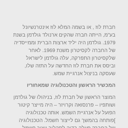
חברת לוז , או בשמה המלא לוז אינטרנשיונל
בע"מ, הייתה חברה שהקים ארנולד גולדמן בשנת
1979. גולדמן היה יליד ארצות הברית וממייסדיה
של החברה לקסיטרון משנת 1969. לאחר
שלקסיטרון התפרקה, עלה גולדמן לישראל
וביסס את חברת לוז החדשה על התזה שלו,
שעסקה בניצול אנרגיית שמש.
המכשיר הראשון והטכנולוגיה שמאחוריו
המוצר הראשון של חברת לוז, בניהולו של גולדמן
ושותפיו – פרנסואה וקרויזר – היה מייצר קיטור
הפועל על אנרגיית השמש. אותה טכנולוגיה
]פותחה בהמשך גם לייצור חשמל. הטכנולוגיה
של החברה פעלה בדוה לתהליך ייצור חשמל