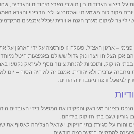
ת על ביצוע העבודות בין תושבי הארץ היהודים והערבים, ש
ותם מקור כוח משמעותי ואסטרטגי לצי הבריטי והצבא האמרי
טי לייצר למקום מערך הגנה אווירית שכלל אמצעים מתקדמים ל
נימי – ארגון האצ"ל. פעולה זו פורסמה על ידי הארגון על א
 הם אכן הצליחו ויצרו נזק גדול ששולם באמצעות היטל מיוחד
י הזיקוק, ותוכניות להנחת צינור נוסף לעיראק נקטעו באח
מחברה ערבית ולא יהודית. אמנם זה לא היה הסוף – יום ל
ץ למפעל ורצח מעובדיו היהודים.
דיות
נפט בצינור מעיראק והפקידו את המפעל בידי העובדים היה
גוריון שגם בתי הזיקוק בידיהם.
 והורו על סגירת בתי הזיקוק, ישראל הצליחה לאסוף את ש
 הצעירה להתקיים במשך כמה חודשים.