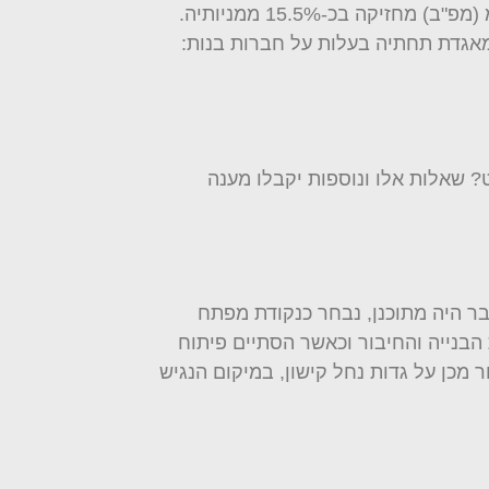
לישראל בע"מ (החברה לישראל) מחזיקה בכ-33% ממניותיה של קבוצת בזן ומפעלים פטרוכימיים בישראל בע"מ (מפ"ב) מחזיקה בכ-15.5% ממניותיה.
 שאלות אלו ונוספות יקבלו מענה
שכבר היה מתוכנן, נבחר כנקודת מפתח
הבנייה והחיבור וכאשר הסתיים פיתוח
ם לאחר מכן על גדות נחל קישון, במיקום הנגיש