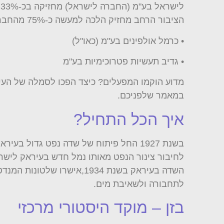
הציבור הרחב מחזיק הלכה למעשה כ-75% מהחברה באמצעות אחזקות בבורסה. חברת בתי זיקוק לנפט בע"מ מאגדת תחתיה בעלות על חברות בנות:
• כרמל אולפינים בע"מ (כאו"ל)
• גדיב תעשיות פטרוכימיות בע"מ
מדוע הוקמו המפעלים? כיצד הפכו לסמלה של העיר
במאמר שלפניכם.
איך הכל התחיל?
בשנת 1927 החל פיתוח של שדה נפט גדול
לחיבור צינור הנפט מאותו נמל חדש בעיראק לישרא
השדה בעיראק בשנת 1934,אי
לתחבורה ולשאיבת מים.
בזן – מוקד היסטורי מרכזי