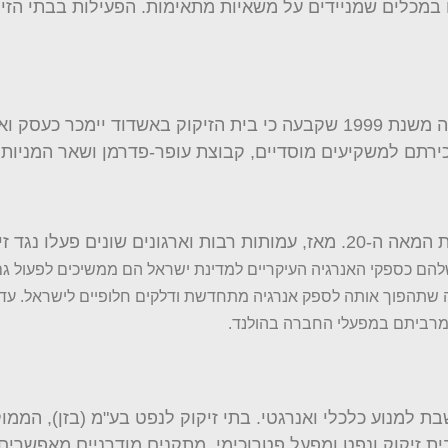
במכלים שמניידים על משאיות מתאימות. הפעילות בבתי הזיק
פיצול בתי הזיקוק התרחש בעקבו החלטת הממשלה משנת 1999 שקבעה כי בית הזיק
המאבק הציבורי על ניקיון האוויר החל כבר במחצית המאה ה-20. מאז, עמותות רבות 
הם כספקי האנרגיה העיקריים למדינת ישראל הם ממשיכים לפעול גם
בת למנוע כלכלי ואנרגטי. בתי זיקוק לנפט בע"מ (בזן), המ
ת זיקוק ונפט ומפעל פטרוכימי. מתקנים מודרניים מאפשרים ל