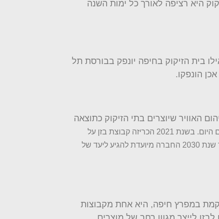
וק היא רציפה לאורך כל ימות השנה
וק באשדוד יימכר כעסק ואילו בית הזיקוק בחיפה יונפק בבורסת תל
וארגונים שונים פעלו נגד זיהום האוויר שיוצרים בתי הזיקוק כתוצאה
 היום.
בשנת 2021 הכריזה קבוצת בזן על
נכונותה להשקיע מיליארד וחצי דולר כדי ליישם אסטרטגיה שתהפוך אותה לספק אנרגיה מתחדשת ודלקים חלופיים לישראל. עד שנת 2030 החברה מיועדת להגיע ליעד של
מוקמת במפרץ חיפה, היא אחת מקבוצות
בזן לייצר מגוון רחב של מוצרים